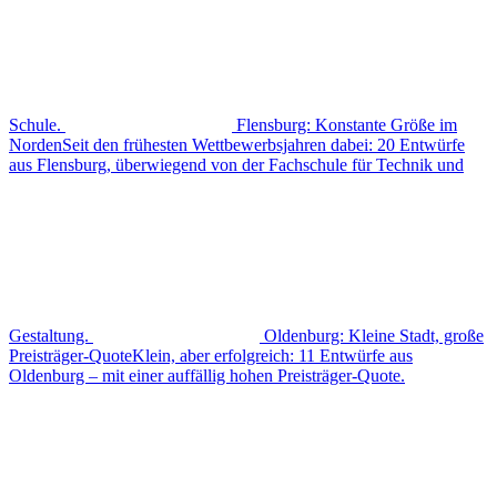
Schule.
Flensburg: Konstante Größe im
Norden
Seit den frühesten Wettbewerbsjahren dabei: 20 Entwürfe
aus Flensburg, überwiegend von der Fachschule für Technik und
Gestaltung.
Oldenburg: Kleine Stadt, große
Preisträger-Quote
Klein, aber erfolgreich: 11 Entwürfe aus
Oldenburg – mit einer auffällig hohen Preisträger-Quote.