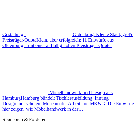
Gestaltung.
Oldenburg: Kleine Stadt, große
Preisträger-Quote
Klein, aber erfolgreich: 11 Entwürfe aus
Oldenburg – mit einer auffällig hohen Preisträger-Quote.
Möbelhandwerk und Design aus
Hamburg
Hamburg bündelt Tischlerausbildung, Innung,
Designhochschulen, Museum der Arbeit und MK&G. Die Entwürfe
hier zeigen, wie Möbelhandwerk in der…
Sponsoren & Förderer