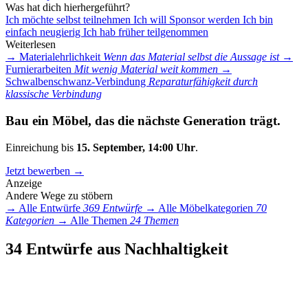
Was hat dich hierhergeführt?
Ich möchte selbst teilnehmen
Ich will Sponsor werden
Ich bin
einfach neugierig
Ich hab früher teilgenommen
Weiterlesen
→
Materialehrlichkeit
Wenn das Material selbst die Aussage ist
→
Furnierarbeiten
Mit wenig Material weit kommen
→
Schwalbenschwanz-Verbindung
Reparaturfähigkeit durch
klassische Verbindung
Bau ein Möbel, das die nächste Generation trägt.
Einreichung bis
15. September, 14:00 Uhr
.
Jetzt bewerben →
Anzeige
Andere Wege zu stöbern
→
Alle Entwürfe
369 Entwürfe
→
Alle Möbelkategorien
70
Kategorien
→
Alle Themen
24 Themen
34 Entwürfe aus Nachhaltigkeit