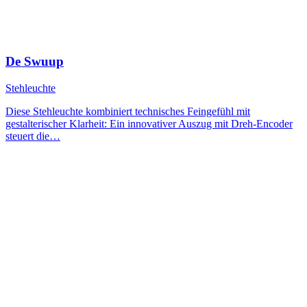
De Swuup
Stehleuchte
Diese Stehleuchte kombiniert technisches Feingefühl mit
gestalterischer Klarheit: Ein innovativer Auszug mit Dreh-Encoder
steuert die…