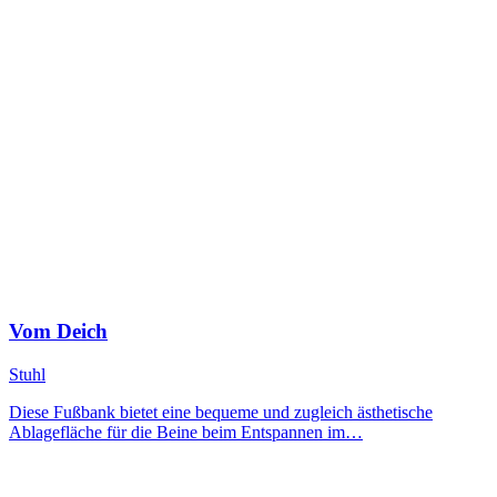
Vom Deich
Stuhl
Diese Fußbank bietet eine bequeme und zugleich ästhetische
Ablagefläche für die Beine beim Entspannen im…