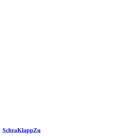
SchraKlappZu