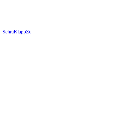
SchraKlappZu