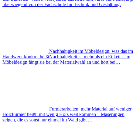
überwiegend von der Fachschule für Technik und Gestaltung.
Nachhaltigkeit im Möbeldesign: was das im
Handwerk konkret heißt
Nachhaltigkeit ist mehr als ein Etikett – im
Möbeldesign fängt sie bei der Materialwahl an und hört bei…
Furnierarbeiten: mehr Material auf weniger
Holz
Furnier heißt: mit wenig Holz weit kommen – Maserungen
zeigen, die es sonst nur einmal im Wald gibt.…