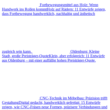
Fortbewegungsmittel aus Holz: Wenn
Handwerk ins Rollen kommt
Holz auf Rädern: 11 Entwürfe zeigen,
dass Fortbewegung handwerklich, nachhaltig und ästhetisch
zugleich sein kann.
Oldenburg: Kleine
Stadt, große Preisträger-Quote
Klein, aber erfolgreich: 11 Entwürfe
aus Oldenburg – mit einer auffällig hohen Preisträger-Quote.
CNC-Technik im Möbelbau: Präzision trifft
Gestaltung
Digital gedacht, handwerklich gefertigt: 15 Entwürfe
zeigen, wie CNC-Fräsen neue Formen, präzisere Verbindungen und