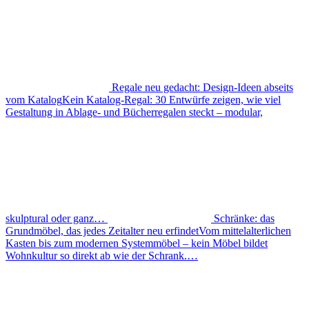
Regale neu gedacht: Design-Ideen abseits
vom Katalog
Kein Katalog-Regal: 30 Entwürfe zeigen, wie viel
Gestaltung in Ablage- und Bücherregalen steckt – modular,
skulptural oder ganz…
Schränke: das
Grundmöbel, das jedes Zeitalter neu erfindet
Vom mittelalterlichen
Kasten bis zum modernen Systemmöbel – kein Möbel bildet
Wohnkultur so direkt ab wie der Schrank.…