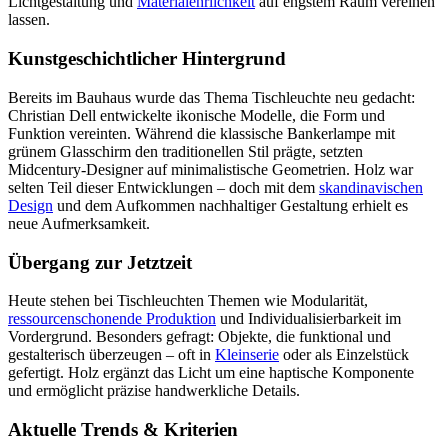
Lichtgestaltung und
Materialehrlichkeit
auf engstem Raum vereinen
lassen.
Kunstgeschichtlicher Hintergrund
Bereits im Bauhaus wurde das Thema Tischleuchte neu gedacht:
Christian Dell entwickelte ikonische Modelle, die Form und
Funktion vereinten. Während die klassische Bankerlampe mit
grünem Glasschirm den traditionellen Stil prägte, setzten
Midcentury-Designer auf minimalistische Geometrien. Holz war
selten Teil dieser Entwicklungen – doch mit dem
skandinavischen
Design
und dem Aufkommen nachhaltiger Gestaltung erhielt es
neue Aufmerksamkeit.
Übergang zur Jetztzeit
Heute stehen bei Tischleuchten Themen wie Modularität,
ressourcenschonende Produktion
und Individualisierbarkeit im
Vordergrund. Besonders gefragt: Objekte, die funktional und
gestalterisch überzeugen – oft in
Kleinserie
oder als Einzelstück
gefertigt. Holz ergänzt das Licht um eine haptische Komponente
und ermöglicht präzise handwerkliche Details.
Aktuelle Trends & Kriterien