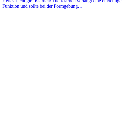
Helles Licht gibt Klarheit! Die Klarheit verlangt eine eindeutige
Funktion und sollte bei der Formgebung…