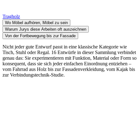
Tragholz
Wo Möbel aufhören, Möbel zu sein
Warum Jurys diese Arbeiten oft auszeichnen
Von der Fortbewegung bis zur Fassade
Nicht jeder gute Entwurf passt in eine klassische Kategorie wie
Tisch, Stuhl oder Regal. 16 Entwürfe in dieser Sammlung verbindet
genau das: Sie experimentieren mit Funktion, Material oder Form so
konsequent, dass sie sich jeder einfachen Einordnung entziehen –
vom Fahrrad aus Holz bis zur Fassadenverkleidung, vom Kajak bis
zur Verbindungstechnik-Studie.