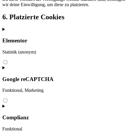
wir deine Einwilligung, um diese zu platzieren.
6. Platzierte Cookies
Elementor
Statistik (anonym)
Consent
to
service
elementor
Google reCAPTCHA
Funktional, Marketing
Consent
to
service
google-
Complianz
recaptcha
Funktional