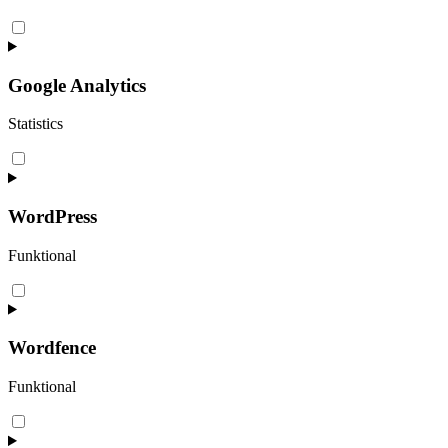
Consent
to
service
complianz
Google Analytics
Statistics
Consent
to
service
google-
WordPress
analytics
Funktional
Consent
to
service
wordpress
Wordfence
Funktional
Consent
to