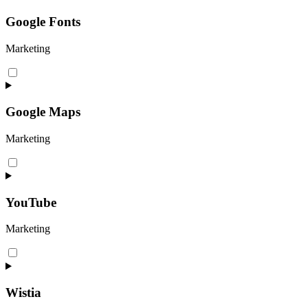
service
wordfence
Google Fonts
Marketing
Consent
to
service
google-
Google Maps
fonts
Marketing
Consent
to
service
google-
YouTube
maps
Marketing
Consent
to
service
youtube
Wistia