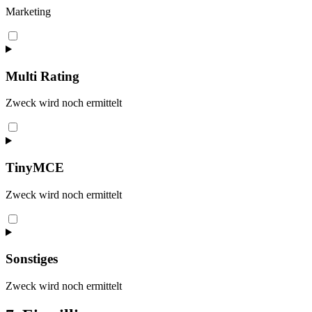
Marketing
Consent
to
service
wistia
Multi Rating
Zweck wird noch ermittelt
Consent
to
service
multi-
TinyMCE
rating
Zweck wird noch ermittelt
Consent
to
service
tinymce
Sonstiges
Zweck wird noch ermittelt
Consent